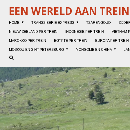
Ga
EEN WERELD AAN TREI
direct
naar
HOME
TRANSSIBERIE EXPRESS
TSARENGOUD
ZIJDE
de
hoofdinhoud
NIEUW-ZEELAND PER TREIN
INDONESIE PER TREIN
VIETNAM 
MAROKKO PER TREIN
EGYPTE PER TREIN
EUROPA PER TREIN
MOSKOU EN SINT PETERSBURG
MONGOLIE EN CHINA
LAN