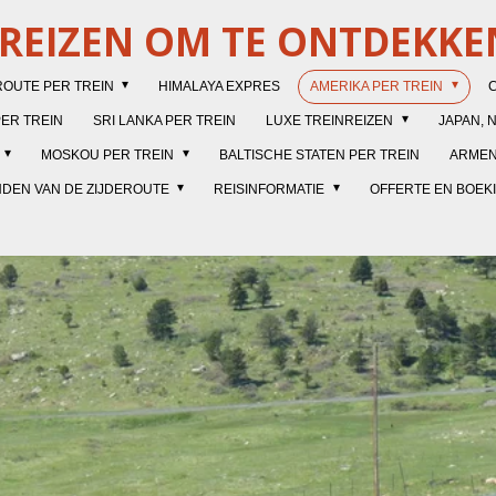
NREIZEN OM TE ONTDEKKE
ROUTE PER TREIN
HIMALAYA EXPRES
AMERIKA PER TREIN
PER TREIN
SRI LANKA PER TREIN
LUXE TREINREIZEN
JAPAN, 
MOSKOU PER TREIN
BALTISCHE STATEN PER TREIN
ARMENI
DEN VAN DE ZIJDEROUTE
REISINFORMATIE
OFFERTE EN BOEK