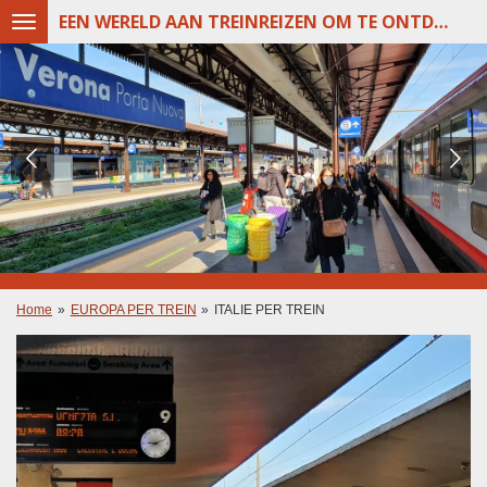
EEN WERELD AAN TREINREIZEN OM TE ONTDEKKEN
Ga
direct
naar
de
hoofdinhoud
Home
»
EUROPA PER TREIN
»
ITALIE PER TREIN