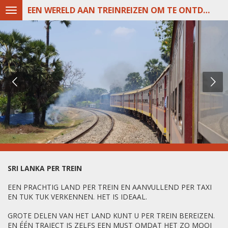
EEN WERELD AAN TREINREIZEN OM TE ONTDEKKEN
Ga
direct
naar
de
hoofdinhoud
SRI LANKA PER TREIN
EEN PRACHTIG LAND PER TREIN EN AANVULLEND PER TAXI
EN TUK TUK VERKENNEN. HET IS IDEAAL.
GROTE DELEN VAN HET LAND KUNT U PER TREIN BEREIZEN.
EN ÉÉN TRAJECT IS ZELFS EEN MUST OMDAT HET ZO MOOI