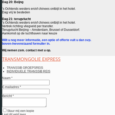
Dag 20: Beijng
’s Ochtends westers en/of chinees ontbijt in het hotel.
Dag vrij te besteden
Dag 21: terugvlucht
’s Ochtends westers en/of chinees ontbijt in het hotel.
Vertrek richting vliegveld per transfer.
Terugvlucht Beijing – Amsterdam, Brussel of Dusseldorf.
Aankomst op de luchthaven naar keuze
Wilt u nog meer informatie, een optie of offerte vult u dan svp.
boven-/nevenstaand formulier in.
Wij nemen zsm. contact met u op.
TRANSMONGOLIE EXPRESS
TRANSSIB GROEPSREIS
INDIVIDUELE TRANSSIB REIS
Naam *
E-mailadres *
Bericht *
Stuur mij een kopie
Laat dit veld leeg