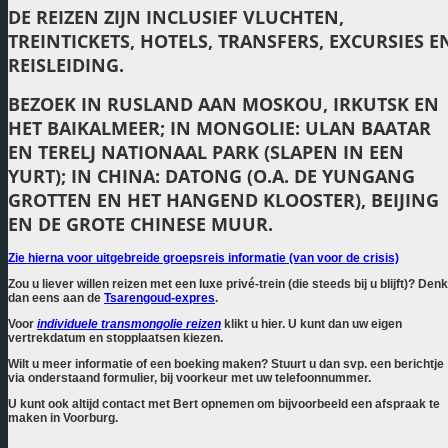
DE REIZEN ZIJN INCLUSIEF VLUCHTEN,
TREINTICKETS, HOTELS, TRANSFERS, EXCURSIES E
REISLEIDING.
BEZOEK IN RUSLAND AAN
MOSKOU, IRKUTSK EN
HET BAIKALMEER;
IN MONGOLIE: ULAN BAATAR
EN TERELJ NATIONAAL PARK (SLAPEN IN EEN
YURT); IN CHINA: DATONG (O.A. DE YUNGANG
GROTTEN EN HET HANGEND KLOOSTER), BEIJING
EN DE GROTE CHINESE MUUR.
Zie hierna voor uitgebreide groepsreis informatie (van voor de crisis)
Zou u liever willen reizen met een luxe privé-trein (die steeds bij u blijft)? Denk
dan eens aan de
Tsarengoud-expres
.
Voor
individuele
transmongolie
reizen
klikt u hier. U kunt dan uw eigen
vertrekdatum en stopplaatsen kiezen.
Wilt u meer informatie of een boeking maken? Stuurt u dan svp. een berichtje
via onderstaand formulier, bij voorkeur met uw telefoonnummer.
U kunt ook altijd contact met Bert opnemen om bijvoorbeeld een afspraak te
maken in Voorburg.