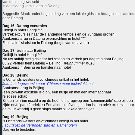
van de trein gewisseld.
In de middag komt u aan in Datong.
Suggestie:
Maak onder begeleiding van een lokale gids ‘s middags een stadstou
door Datong.
Dag 16: Datong excursies
Ontbijt in hotel Honqi ***
Vertrek excursies naar de Hangende tempels en de Yungang grotten.
Aankomst terug in Datong overnachting in hotel ***
Facultatief: stadstour in Datong (begin van de avond)
Dag 17: trein naar Beijing
Ontbijt in hotel Honqi ***
Na uw ontbijt met gids naar het station en vertrek per dagtrein naar Beijing.
08.22 Vertrek trein Datong – Beijing
Treinnummer K616
Aankomst in Beijing en transfer naar hotel
Dag 18: Beijing
’s Ochtends westers en/of chinees ontbijt in het hotel.
Join-inn dagexcursie naar Chinese muur inclusief lunch
Aankomst terug in Beijing
(een join-inn excursie is o.b.v. een busje en met een internationaal
reisgezelschap.
Bij een join-inn maakt u op de héén en terugweg een ‘commerciële’ stop bij een
zijde en/of parelfabriekje.) Een alternatief voor join-inn is een privé excursie naar
de muur waarbij u geen stops maakt bij lokale fabriekjes.
Dag 19: Beijing
’s Ochtends westers en/of chinees ontbijt in het hotel.
Facultatief: de Verboden stad en Tiamenplein
Dag vrij te besteden.