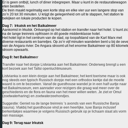
Er is geen ontbijt, lunch of diner inbegrepen. Maar u kunt in de restauratiewagon
eten bestellen.
De trein maakt regelmatig een korte stop en elke vier uur een langere stop van
zo’n 20 tot 30 minuten. U krijgt de gelegenheid om uit te stappen, het station te
bekijken en lokale producten te kopen.
Dag 7: Irkutsk en het Baikalmeer
Aankomst in Irkutsk.
Ontvangst op het station en transfer naar het hotel. U kunt zi
na de lange treinreis opfrissen in dit goede middenklasse hotel.
Het hotel ligt in het centrum van de stad, op loopafstand van de Karl Marx met
diverse restaurants en barretjes. Op zo’n vijf minuten wandelen bent u bij de oev
van de Angara rivier. De Angara stroomt uit het enorme Baikalmeer op 80 kilomet
stroom opwaarts.
Dag 8: het Baikalme
er
Transfer naar het dorpje Listvianka aan het Baikalmeer. Onderweg brengt u een
kort bezoek aan het Taltsi openluchtmuseum.
Listvianka is een klein dorpje aan het Baikalmeer, het kent toerisme maar is ook
nog steeds een typisch Russisch dorpje met een orthodox kerkje dat de moeite
waard is om te bezoeken. Vanaf de guesthouse wandel je in een half uurtje naar
het Baikalmuseum, een aanrader voor reizigers die graag wat meer over de
geschiedenis en de flora en fauna van het meer willen weten. Je ziet er Omul
(zoetwaterharing) en zoetwaterzeehondjes.
Suggestie:
Geniet na de lange treinreis ’s avonds van een Russische Banja
(sauna). Vlakbij het guesthouse vind je een heerlijke, luxe Banja inclusief
berkentakjes waarmee je volgens Russisch gebruik op je lichaam slaat als vorm
van massage.
Dag 9: Terug naar Irkutsk