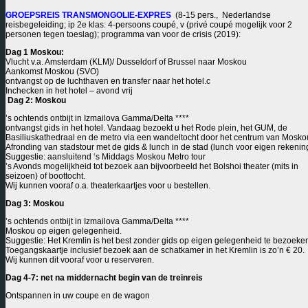
GROEPSREIS TRANSMONGOLIE-EXPRES
(8-15 pers., Nederlandse
reisbegeleiding; ip 2e klas: 4-persoons coupé, v (privé coupé mogelijk voor 2
personen tegen toeslag); programma van voor de crisis (2019):
Dag 1 Moskou:
Vlucht v.a. Amsterdam (KLM)/ Dusseldorf of Brussel naar Moskou
Aankomst Moskou (SVO)
ontvangst op de luchthaven en transfer naar het hotel.c
Inchecken in het hotel – avond vrij
Dag 2: Moskou
’s ochtends ontbijt in Izmailova Gamma/Delta ****
ontvangst gids in het hotel. Vandaag bezoekt u het Rode plein, het GUM, de
Basiliuskathedraal en de metro via een wandeltocht door het centrum van Mosko
Afronding van stadstour met de gids & lunch in de stad (lunch voor eigen rekenin
Suggestie: aansluitend ‘s Middags Moskou Metro tour
’s Avonds mogelijkheid tot bezoek aan bijvoorbeeld het Bolshoi theater (mits in
seizoen) of boottocht.
Wij kunnen vooraf o.a. theaterkaartjes voor u bestellen.
Dag 3: Moskou
’s ochtends ontbijt in Izmailova Gamma/Delta ****
Moskou op eigen gelegenheid.
Suggestie: Het Kremlin is het best zonder gids op eigen gelegenheid te bezoeke
Toegangskaartje inclusief bezoek aan de schatkamer in het Kremlin is zo’n € 20.
Wij kunnen dit vooraf voor u reserveren.
Dag 4-7: net na middernacht begin van de treinreis
Ontspannen in uw coupe en de wagon