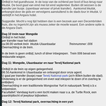
Ontbijt in het guesthouse. In de loop van de ochtend per boot of bus terug naar
Irkutsk. De boot gaat van eind mei tot eind september. Buiten dit seizoen is de
transfer per busje. (openbaar vervoer of privé transfer). Aankomst Irkutsk,
ontvangst door de gids en vervolgens aansluitend is de stads tour in Irkutsk. U
verblijft in het Angara hotel.
Suggestie:
Mocht u nog tijd hebben dan is een bezoek aan een Decembristen
huis, die nu ingericht zijn als musea zeker de moeite waard. Een andere optie is
de Angara Dam.
Dag 10 trein naar Mongolie
Ontbijt in het hotel.
per transfer naar het station
ca.08.00 vertrek trein Irkutsk-Ulaanbaatar
Treinnummer: 006
Overnachting in de trein.
In de trein is geen ontbijt, lunch of diner inbegrepen. Trein 006 bevat een
restauratie wagon.
Dag 11: Mongolie, Ulaanbaatar en naar Terelj National park
Ontbijt in de trein op eigen gelegenheid.
06.50 Aankomst in Ulaanbaatar en ontvangst door onze agent.
U gaat per transfer (busje) naar
Terelj National park
(zo'n 80km buiten de stad).
Onderweg is er de gelegenheid om even wat inkopen te doen of in overleg te
ontbijten)
Overnachting in een traditionele Mongoolse Yurt in natuurpark Terelj o.b.v.
volpension.
Facultatief: Vandaag kunt u een tocht maken naar o.a. de Turtle Rock, een
paardrijdtocht of jeeptour bijboeken.
Dag 12: Terelj National park, overnachting in een yurt