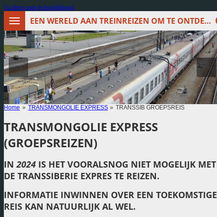
Ga direct naar de hoofdinhoud
EEN WERELD AAN TREINREIZEN OM TE ONTDEKKEN
Home
»
TRANSMONGOLIE EXPRESS
»
TRANSSIB GROEPSREIS
TRANSMONGOLIE EXPRESS
(GROEPSREIZEN)
IN
2024
IS HET VOORALSNOG NIET MOGELIJK MET
DE TRANSSIBERIE EXPRES TE REIZEN.
INFORMATIE INWINNEN OVER EEN TOEKOMSTIGE
REIS KAN NATUURLIJK AL WEL.