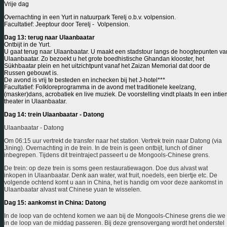
Vrije dag
Overnachting in een Yurt in natuurpark Terelj o.b.v. volpension.
Facultatief: Jeeptour door Terelj - Volpension.
Dag 13: terug naar Ulaanbaatar
Ontbijt in de Yurt.
U gaat terug naar Ulaanbaatar. U maakt een stadstour langs de hoogtepunten va
Ulaanbaatar. Zo bezoekt u het grote boedhistische Ghandan klooster, het
Sükhbaatar plein en het uitzichtpunt vanaf het Zaizan Memorial dat door de
Russen gebouwt is.
De avond is vrij te besteden en inchecken bij het J-hotel***
Facultatief: Folkloreprogramma in de avond met traditionele keelzang,
(masker)dans, acrobatiek en live muziek. De voorstelling vindt plaats In een intie
theater in Ulaanbaatar.
Dag 14: trein Ulaanbaatar - Datong
Ulaanbaatar - Datong
Om 06:15 uur vertrekt de transfer naar het station. Vertrek trein naar Datong (via
Jining). Overnachting in de trein. In de trein is geen ontbijt, lunch of diner
inbegrepen. Tijdens dit treintraject passeert u de Mongools-Chinese grens.
De trein: op deze trein is soms geen restauratiewagon. Doe dus alvast wat
inkopen in Ulaanbaatar. Denk aan water, wat fruit, noedels, een biertje etc. De
volgende ochtend komt u aan in China, het is handig om voor deze aankomst in
Ulaanbaatar alvast wat Chinese yuan te wisselen.
Dag 15: aankomst in China: Datong
In de loop van de ochtend komen we aan bij de Mongools-Chinese grens die we
in de loop van de middag passeren. Bij deze grensovergang wordt het onderstel