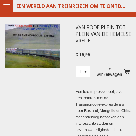
EEN WERELD AAN TREINREIZEN OM TE ONTDEKKEN
Ga
direct
naar
de
VAN RODE PLEIN TOT
hoofdinhoud
PLEIN VAN DE HEMELSE
VREDE
€ 19,95
In
winkelwagen
Een foto-impressieboekje van
een treinreis met de
Transmongolie-expres dwars
door Rusland, Mongolie en China
met onderweg bezoeken aan
interessante steden en
bezienswaardigheden. Leuk als